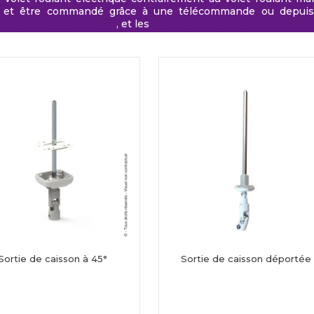
 et être commandé grâce à une télécommande ou depuis 
lerie pour volet roulant
, et les
accessoires volet roulant
Sortie de caisson à 45°
Sortie de caisson déportée