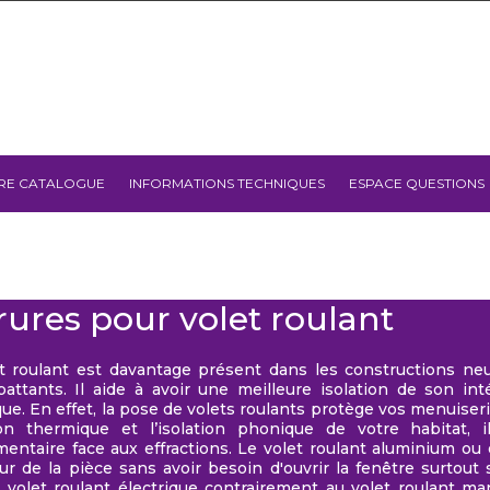
RE CATALOGUE
INFORMATIONS TECHNIQUES
ESPACE QUESTIONS
rures pour volet roulant
t roulant est davantage présent dans les constructions ne
battants. Il aide à avoir une meilleure isolation de son in
ue. En effet, la pose de volets roulants protège vos menuiser
tion thermique et l’isolation phonique de votre habitat,
entaire face aux effractions. Le volet roulant aluminium ou 
ieur de la pièce sans avoir besoin d'ouvrir la fenêtre surtou
le volet roulant électrique contrairement au volet roulant m