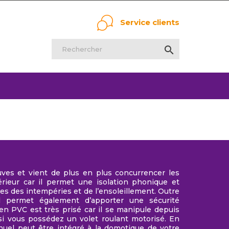
Service clients

uves et vient de plus en plus concurrencer les
térieur car il permet une isolation phonique et
ies des intempéries et de l’ensoleillement. Outre
 il permet également d’apporter une sécurité
en PVC est très prisé car il se manipule depuis
t si vous possédez un volet roulant motorisé. En
anuel peut être intégré à la domotique de votre