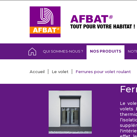
QUI SOMMES-NOUS ?
NOS PRODUITS
NOT
Accueil
Le volet
Ferrures pour volet roulant
Fer
Le vole
volets 
thermiq
l’isola
supplém
l'intér
effet, 