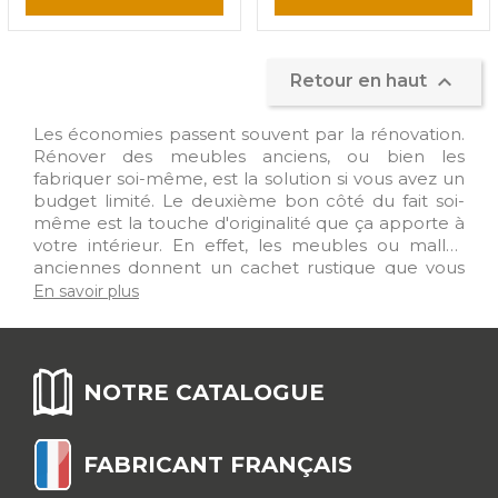

Retour en haut
Les économies passent souvent par la rénovation.
Rénover des meubles anciens, ou bien les
fabriquer soi-même, est la solution si vous avez un
budget limité. Le deuxième bon côté du fait soi-
même est la touche d'originalité que ça apporte à
votre intérieur. En effet, les meubles ou malles
anciennes donnent un cachet rustique que vous
ne verrez pas chez tout le monde. Que vous
En savoir plus
rénoviez des chaises, des malles, des fenêtres, etc...
toute la quincaillerie dont vous aurez besoin se
trouve dans notre gamme. Comme, par exemple,
les équerres de chaise, de caisse ou de châssis, les
NOTRE CATALOGUE
renforts, les pattes d'assemblage, les charnières de
caisses ou de tables. Pour verrouiller les malles,
nous vous proposons également une gamme de
FABRICANT FRANÇAIS
fermoirs, de crochets décoratifs et de porte
cadenas. Retrouvez également tout un éventail de