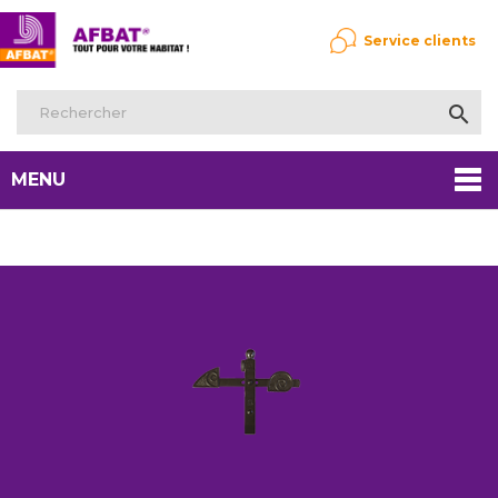
Service clients

MENU