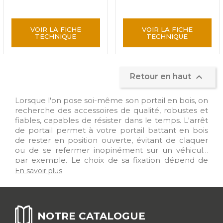
VOIR LA FICHE
VOIR LA FICHE
TECHNIQUE
TECHNIQUE

Retour en haut
Lorsque l'on pose soi-même son portail en bois, on
recherche des accessoires de qualité, robustes et
fiables, capables de résister dans le temps. L'arrêt
de portail permet à votre portail battant en bois
de rester en position ouverte, évitant de claquer
ou de se refermer inopinément sur un véhicule
par exemple. Le choix de sa fixation dépend de
votre configuration. Deux modèles sont proposés
En savoir plus
sur notre site : à sceller dans le sol ou à visser en
applique sur le mur. Pour un maintient optimal,
l'arrêt doit être adapté à l'épaisseur du vantail de
votre portail. Pour une pose encore plus simple,
NOTRE CATALOGUE
optez pour un arrêt réglable à ajuster à la