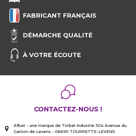
dimension exacte du battant. L'arrêt le plus
courant est le système à bascule. Manoeuvrable
FABRICANT FRANÇAIS
au pied, il suffit de régler le contre-poids pour qu'il
remonte seul. Le système automatique se
déverrouille également à l'aide du pied mais la
DÉMARCHE QUALITÉ
remontée se fait automatiquement grâce au
ressort dont il est pourvu. Tous nos arrêts sont
disponibles sur notre site, retrouvez-les en un clic !
À VOTRE ÉCOUTE
CONTACTEZ-NOUS !
Afbat - une marque de Torbel Industrie 504 Avenue du
Canton de Levens - 06690 TOURRETTE-LEVENS