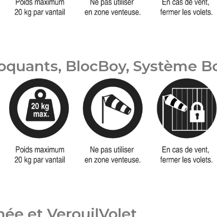
loquants, BlocBoy, Système B
née et VerouilVolet