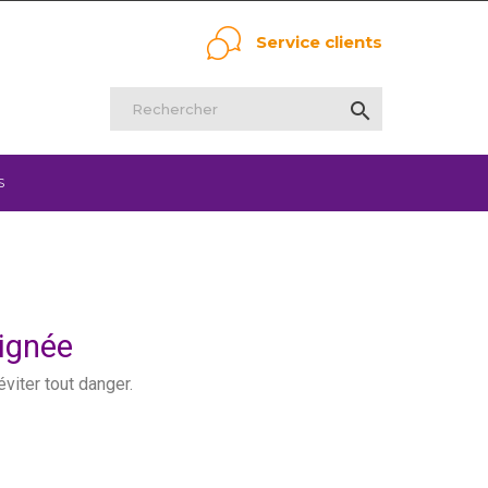
Service clients

S
oignée
 éviter tout danger.