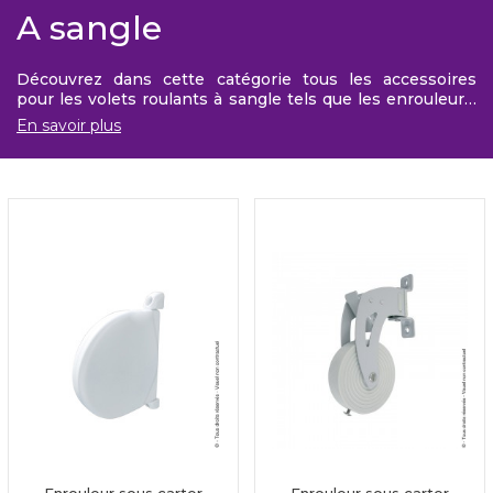
A sangle
Découvrez dans cette catégorie tous les accessoires
pour les volets roulants à sangle tels que les enrouleurs,
les sangles et les guides-sangles.
En savoir plus