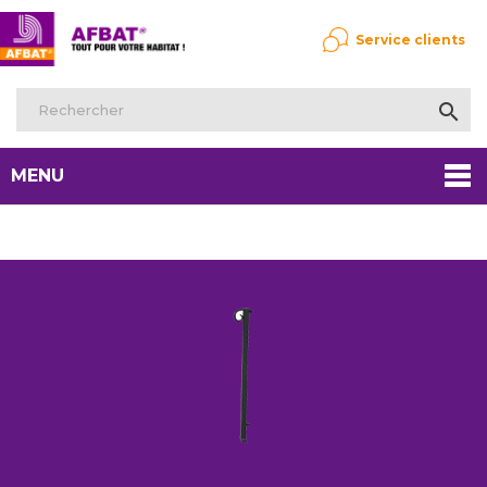
Service clients

MENU