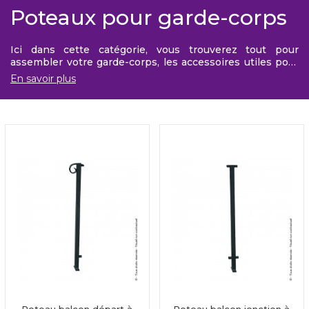
Poteaux pour garde-corps
Ici dans cette catégorie, vous trouverez tout pour
assembler votre garde-corps, les accessoires utiles pour
relier les grilles entre-elles comme les jonctions, angles,
En savoir plus
…