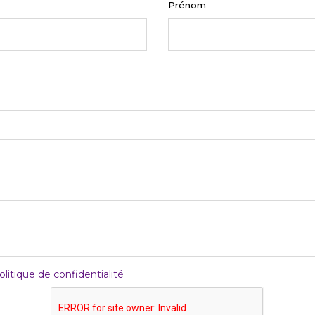
Prénom
nt :
nt :
olitique de confidentialité