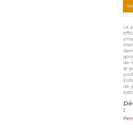
VO
La p
effi
prop
mano
dans
gond
de m
le p
port
Enfi
de j
batt
Déc
:
Pen