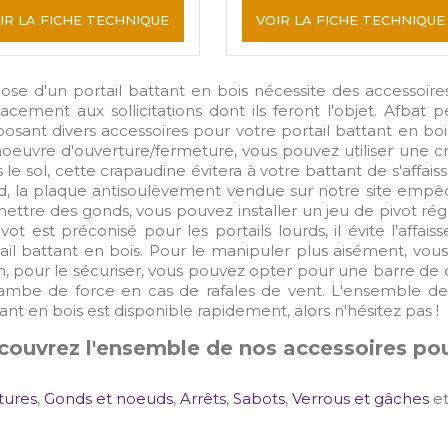
IR LA FICHE TECHNIQUE
VOIR LA FICHE TECHNIQUE
ose d'un portail battant en bois nécessite des accessoires
cacement aux sollicitations dont ils feront l'objet. Afbat
osant divers accessoires pour votre portail battant en bois.
euvre d'ouverture/fermeture, vous pouvez utiliser une cr
 le sol, cette crapaudine évitera à votre battant de s'affaiss
, la plaque antisoulèvement vendue sur notre site empêc
ettre des gonds, vous pouvez installer un jeu de pivot réglab
ivot est préconisé pour les portails lourds, il évite l'affa
ail battant en bois. Pour le manipuler plus aisément, vous 
n, pour le sécuriser, vous pouvez opter pour une barre de c
ambe de force en cas de rafales de vent. L'ensemble de
ant en bois est disponible rapidement, alors n'hésitez pas !
ouvrez l'ensemble de nos accessoires pour
tures
,
Gonds et noeuds
,
Arrêts
,
Sabots
,
Verrous et gâches
e