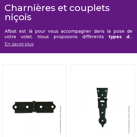
Charnières et couplets
niçois
Afbat est là pour vous accompagner dans la pose de
votre volet. Nous proposons différents
types de
charnières
permettant l'
articulation du volet
, de
En savoir plus
jumelage lorsqu'il est double, et également quelques
accessoires
pour équiper si c'est une configuration de
volet à la niçoise
.