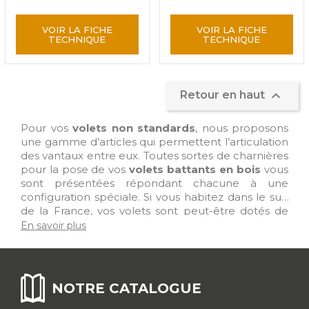
VOIR LA FICHE
VOIR LA FICHE
TECHNIQUE
TECHNIQUE

Retour en haut
Pour vos
volets non standards
, nous proposons
une gamme d’articles qui permettent l’articulation
des vantaux entre eux. Toutes sortes de charnières
pour la pose de vos
volets battants en bois
vous
sont présentées répondant chacune à une
configuration spéciale. Si vous habitez dans le sud
de la France, vos volets sont peut-être dotés de
portisol
ce qui aide à l’aération et à la
ventilation
En savoir plus
de la pièce
lors de fortes chaleurs.
NOTRE CATALOGUE