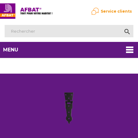
Service clients

MENU