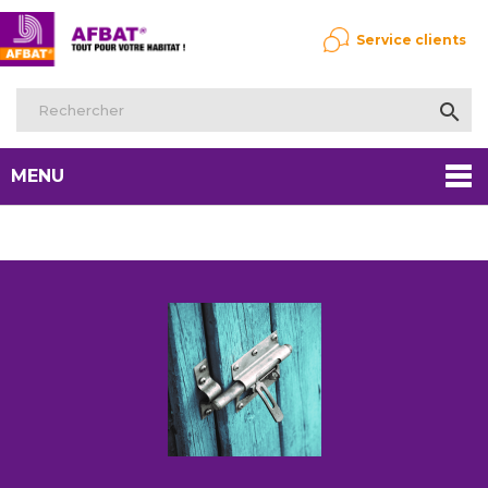
Service clients

MENU