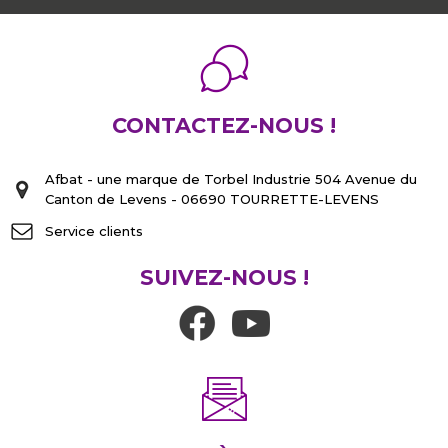
verrous en inox. Ces produits sont adaptés à des
environnements proches de la mer ou de l’océan.
En effet, l’acier inoxydable limite la corrosion des
ferrures.
CONTACTEZ-NOUS !
Afbat - une marque de Torbel Industrie 504 Avenue du
Canton de Levens - 06690 TOURRETTE-LEVENS
Service clients
SUIVEZ-NOUS !