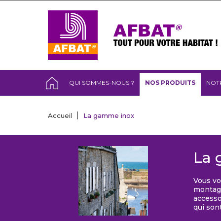
QUI SOMMES-NOUS ?
NOS PRODUITS
NOT
Accueil
La gamme inox
La 
Vous vo
montage
accesso
qui sont