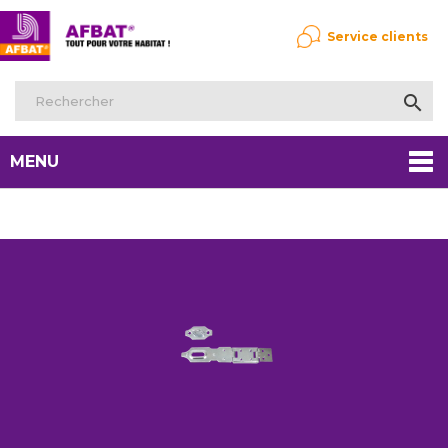
Service clients

MENU