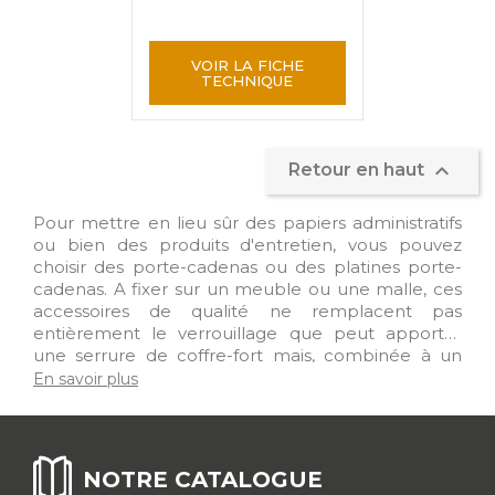
VOIR LA FICHE
TECHNIQUE

Retour en haut
Pour mettre en lieu sûr des papiers administratifs
ou bien des produits d'entretien, vous pouvez
choisir des porte-cadenas ou des platines porte-
cadenas. A fixer sur un meuble ou une malle, ces
accessoires de qualité ne remplacent pas
entièrement le verrouillage que peut apporter
une serrure de coffre-fort mais, combinée à un
verrou solide, sont suffisamment dissuasifs et
En savoir plus
robustes. Le porte-cadenas ou la platine porte-
cadenas permettent de bloquer l'accès à
l'ensemble de la malle ou du meuble, laissant ainsi
les articles placés à l'intérieur hors de la portée de
NOTRE CATALOGUE
enfants. De nombreux modèles sont présentés