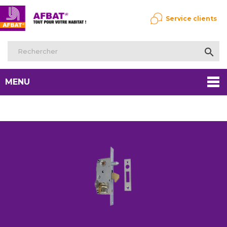
Service clients

MENU