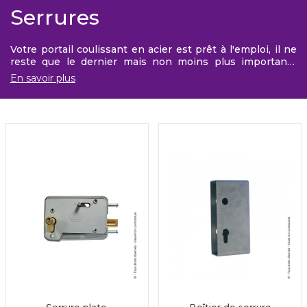
Serrures
Votre portail coulissant en acier est prêt à l'emploi, il ne
reste que le dernier mais non moins plus importants
points : la sécurité. A larder ou à encastrer, vous pouvez
En savoir plus
également choisir de les fixer derrière le carde grâce au
boîtier de serrure proposé.