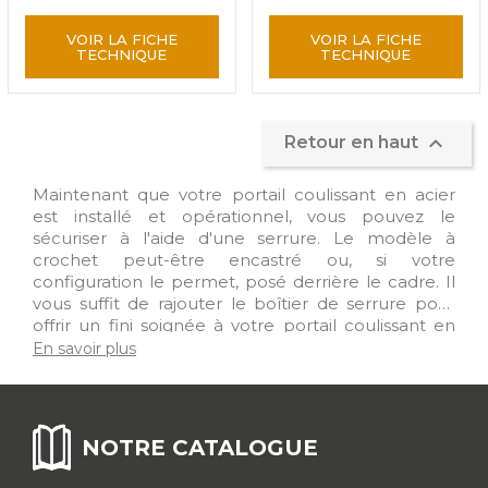
VOIR LA FICHE
VOIR LA FICHE
TECHNIQUE
TECHNIQUE

Retour en haut
Maintenant que votre portail coulissant en acier
est installé et opérationnel, vous pouvez le
sécuriser à l'aide d'une serrure. Le modèle à
crochet peut-être encastré ou, si votre
configuration le permet, posé derrière le cadre. Il
vous suffit de rajouter le boîtier de serrure pour
offrir un fini soignée à votre portail coulissant en
acier. Livrée avec 3 clés, le mouvement du pêne
En savoir plus
s'effectue uniquement avec la clé. La serrure à
larder, pour tube carré de 30 mm, est à encastrer
dans le vantail. Pratique : le doigt sur la serrure
empêche le vantail de se soulever et donc de
NOTRE CATALOGUE
s'ouvrir. Retrouvez l'ensemble de notre gamme
dans notre rubrique "Serrures"