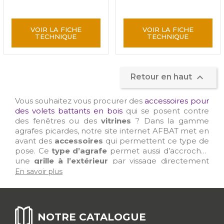
VOIR LA FICHE
VOIR LA FICHE
TECHNIQUE
TECHNIQUE

Retour en haut
Vous souhaitez vous procurer des
accessoires pour
des volets battants en bois
qui se posent contre
des fenêtres ou des
vitrines
? Dans la gamme
agrafes picardes, notre site internet AFBAT met en
avant des
accessoires
qui permettent ce type de
pose. Ce
type d’agrafe
permet aussi d’accrocher
une
grille à l’extérieur
par vissage directement
sur la façade.
En savoir plus
NOTRE CATALOGUE