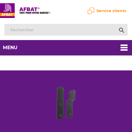
Service clients

MENU