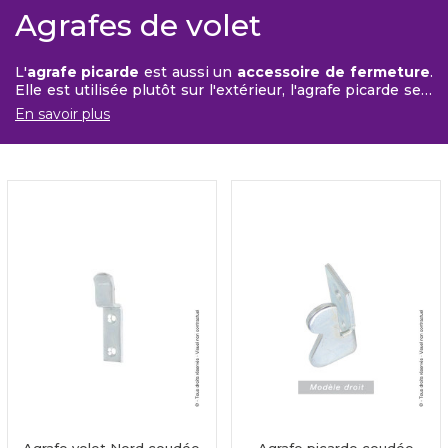
Agrafes de volet
L'
agrafe picarde
est aussi un
accessoire de fermeture
.
Elle est utilisée plutôt sur l'extérieur, l'agrafe picarde sert
à poser des volets ou grilles sur une
devanture
.
En savoir plus