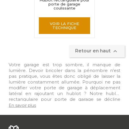
Hublot rectangulaire pour
porte de garage
coulissante
VOIR LA FICHE
TECHNIQUE

Retour en haut
Votre garage est trop sombre, il manque de
lumière. Devoir bricoler dans la pénombre n'est
pas pratique, vous êtes donc obligé de laisser la
lumière constamment allumée. Pourquoi ne pas
modifier votre porte de garage à déplacement
latéral en rajoutant un hublot ? Notre hublot
rectangulaire pour porte de garage se décline
dans différentes couleurs, blanc, noir ou gris. Ainsi, il
En savoir plus
s'harmonisera parfaitement avec votre entrée. Ses
dimensions standards laisseront passer la lumière
naturellement dans votre garage. A découvrir dans
cette gamme !