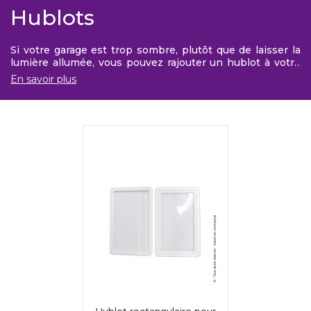
Hublots
Si votre garage est trop sombre, plutôt que de laisser la
lumière allumée, vous pouvez rajouter un hublot à votre
porte de garage à déplacement latéral. Grâce à notre
En savoir plus
hublot, vous pourrez désormais laisser entrer la lumière
naturelle dans votre garage.