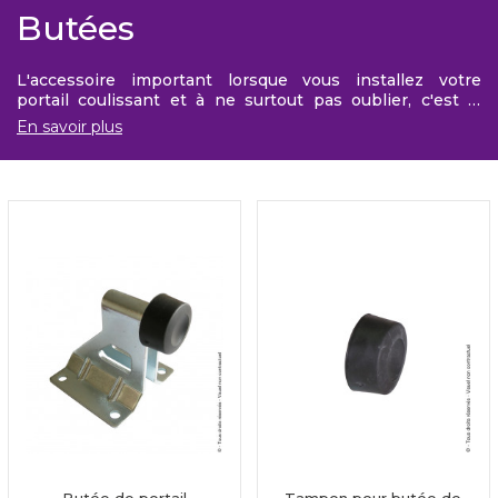
Butées
L'accessoire important lorsque vous installez votre
portail coulissant et à ne surtout pas oublier, c'est la
butée : petite mais efficace, elle arrête la course du
En savoir plus
portail en douceur et lui évite de taper dans le pilier et de
s'abîmer.