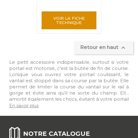
VOIR LA FICHE
TECHNIQUE

Retour en haut
Le petit accessoire indispensable, surtout si votre
portail est motorisé, c'est la butée de fin de course.
Lorsque vous ouvrez votre portail coulissant, le
vantail est stoppé dans sa course par la butée. Elle
permet de limiter la course du vantail sur le rail à
gorge et évite ainsi qu’il ne sorte du champ. Elle
amortit également les chocs, évitant à votre portail
coulissant en acier de s'abîmer. Nous proposons
En savoir plus
plusieurs modèles de butée, à visser ou à souder
sur le rail ou à poser après le rail. Retrouvez notre
gamme dédiée aux butées de portail coulissant en
un clic !
NOTRE CATALOGUE