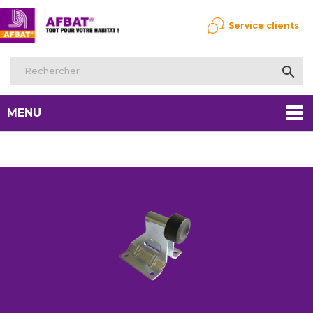
Service clients

MENU