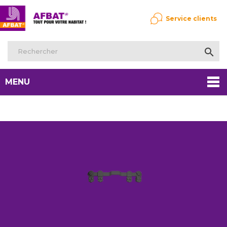
Service clients

MENU