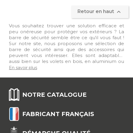

Retour en haut
Vous souhaitez trouver une solution efficace et
peu onéreuse pour protéger vos extérieurs ? La
barre de sécurité semble être ce qu'il vous faut !
Sur notre site, nous proposons une sélection de
barre de sécurité ainsi que des accessoires qui
peuvent vous intéresser. Elles sont adaptables
aussi bien sur les volets en bois, en aluminium ou
en PVC. Vous trouverez parmi les différents
En savoir plus
modèles des barres de sécurité renforcées livrées
avec des supports anti-soulèvement. Si vous ne
connaissez pas exactement la dimension du
tableau de votre volet, vous pouvez opter pour la
NOTRE CATALOGUE
barre de sécurité réglable qui est livrée avec 2
rallonges adaptables. Pratique, elle est s'adapte à
la largeur de votre volet. La barre de sécurité à
FABRICANT FRANÇAIS
verrou, réalisée avec un fourreau avec pêne
cadenassable, sera parfaite pour vous assurer une
sécurité encore plus grande. A vous de choisir la
barre de sécurité la mieux adaptée en fonction