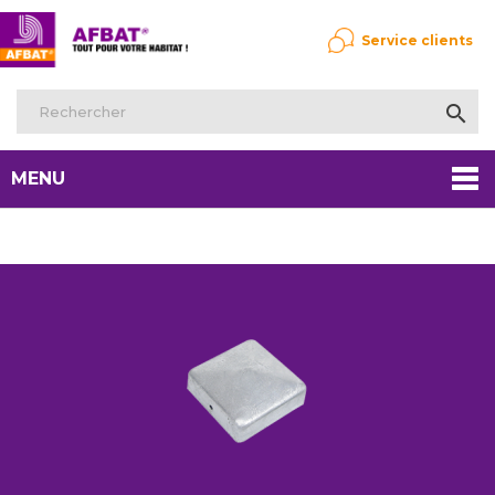
Service clients

MENU