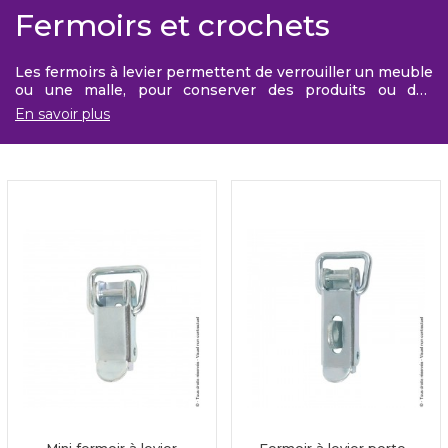
Fermoirs et crochets
Les fermoirs à levier permettent de verrouiller un meuble
ou une malle, pour conserver des produits ou des
documents hors de la portée des enfants, par exemple.
En savoir plus
Suivant le niveau de sécurité que vous choisirez, Afbat
vous suggère plusieurs modèles de fermoirs simples ou
bien équipés d'un porte-cadenas. A découvrir dans cette
gamme !