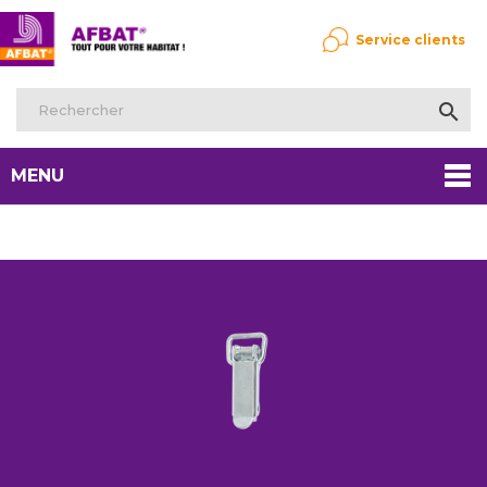
Service clients

MENU