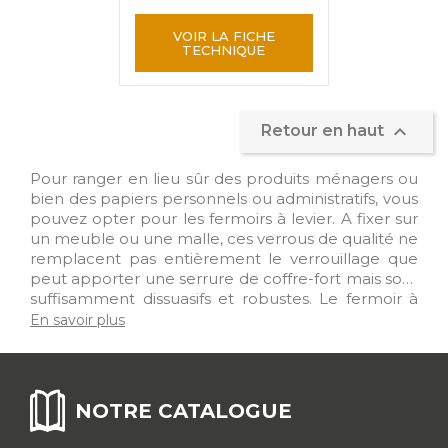
VOIR LA FICHE
TECHNIQUE

Retour en haut
Pour ranger en lieu sûr des produits ménagers ou
bien des papiers personnels ou administratifs, vous
pouvez opter pour les fermoirs à levier. A fixer sur
un meuble ou une malle, ces verrous de qualité ne
remplacent pas entièrement le verrouillage que
peut apporter une serrure de coffre-fort mais sont
suffisamment dissuasifs et robustes. Le fermoir à
levier permet de bloquer l'accès à l'ensemble de
En savoir plus
la malle ou du meuble. Suivant le niveau de
sécurité souhaité, vous pouvez opter pour le
fermoir à levier simple ou avec porte-cadenas. De
nombreux modèles sont présentés dans notre
NOTRE CATALOGUE
gamme de fermoirs, à vous de faire votre choix !