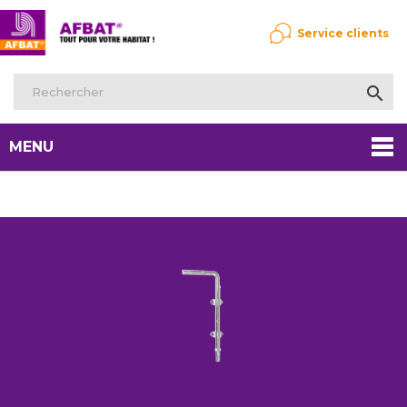
Service clients

MENU