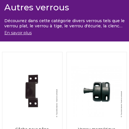
Autres verrous
Découvrez dans cette catégorie divers verrous tels que le
verrou plat, le verrou à tige, le verrou d'écurie, la clenche
universelle, le verrou de pied, le verrou magnétique ou le
En savoir plus
verrou charnière à goupille.