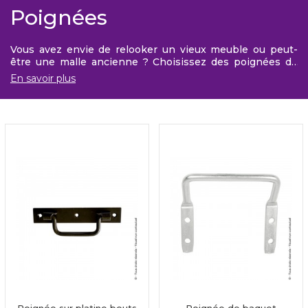
Poignées
Vous avez envie de relooker un vieux meuble ou peut-
être une malle ancienne ? Choisissez des poignées de
meuble qui souligneront son style. Plusieurs poignées de
En savoir plus
meuble sont proposées sur notre site. Venez les
découvrir dans notre gamme.