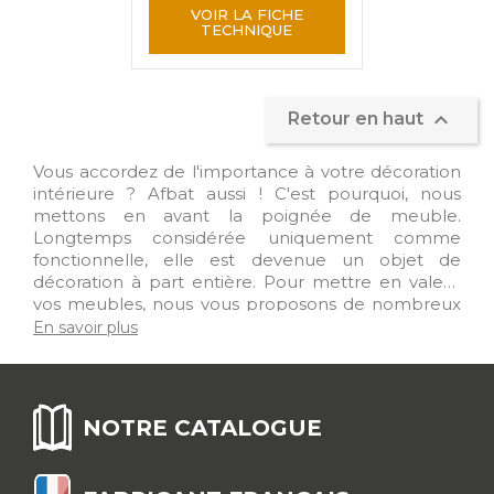
VOIR LA FICHE
TECHNIQUE

Retour en haut
Vous accordez de l'importance à votre décoration
intérieure ? Afbat aussi ! C'est pourquoi, nous
mettons en avant la poignée de meuble.
Longtemps considérée uniquement comme
fonctionnelle, elle est devenue un objet de
décoration à part entière. Pour mettre en valeur
vos meubles, nous vous proposons de nombreux
modèles, à découvrir dans notre gamme. Comme
En savoir plus
par exemple, les poignées, les boutons ou les
coquilles, souvent utilisés pour les tiroirs, ils
donnent un côté rétro à vos commodes. Les
poignées à patte ou emboutie sont plus
NOTRE CATALOGUE
généralement utilisées sur les portes de cuisine, en
finition nickelée ou zingué blanc, elles s'associent
bien avec un style plus contemporain. Les