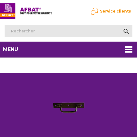
Service clients

MENU