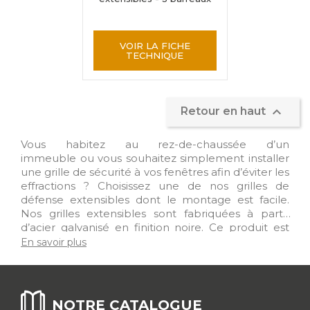
VOIR LA FICHE
TECHNIQUE

Retour en haut
Vous habitez au rez-de-chaussée d’un
immeuble ou vous souhaitez simplement installer
une grille de sécurité à vos fenêtres afin d’éviter les
effractions ? Choisissez une de nos grilles de
défense extensibles dont le montage est facile.
Nos grilles extensibles sont fabriquées à partir
d’acier galvanisé en finition noire. Ce produit est
astucieux car il permet l’aération de l’intérieur de
En savoir plus
l’habitat en ayant les fenêtres ouvertes tout en
évitant les intrusions. De plus, l’utilisation de
l'extensibilité permet à la grille d’être parfaitement
ajustable aux dimensions de l’ouverture à
NOTRE CATALOGUE