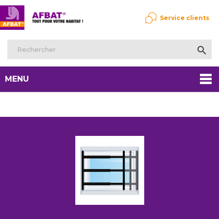
Service clients

MENU