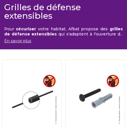
Grilles de défense
extensibles
Pour
sécuriser
votre habitat, Afbat propose des
grilles
de défense extensibles
qui s'adaptent à l'ouverture de
vos
fenêtres
. Il existe plusieurs
modèles avec un, deux
En savoir plus
ou trois barreaux
. Des accessoires sont également
disponibles pour plus de sécurité tels que la barre en
acier et les
vis indévissables
.