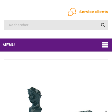
Service clients

MENU