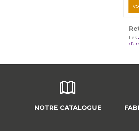
VO
Ret
Les
d'ar
NOTRE CATALOGUE
FAB