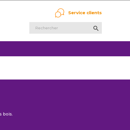
Service clients

s bois.