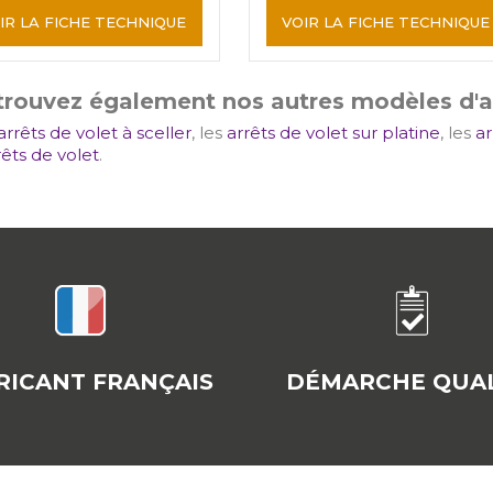
IR LA FICHE TECHNIQUE
VOIR LA FICHE TECHNIQUE
rouvez également nos autres modèles d'ar
arrêts de volet à sceller
, les
arrêts de volet sur platine
, les
ar
rêts de volet
.
RICANT FRANÇAIS
DÉMARCHE QUAL