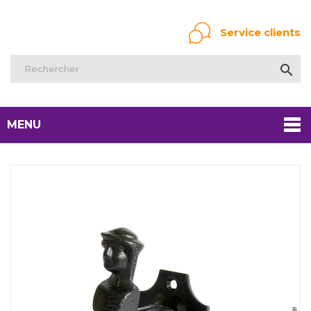
Service clients

MENU