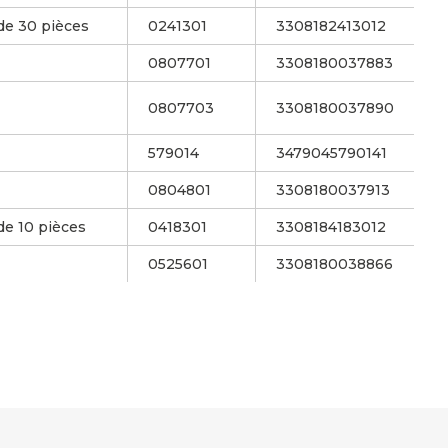
de 30 pièces
0241301
3308182413012
0807701
3308180037883
0807703
3308180037890
579014
3479045790141
0804801
3308180037913
de 10 pièces
0418301
3308184183012
0525601
3308180038866