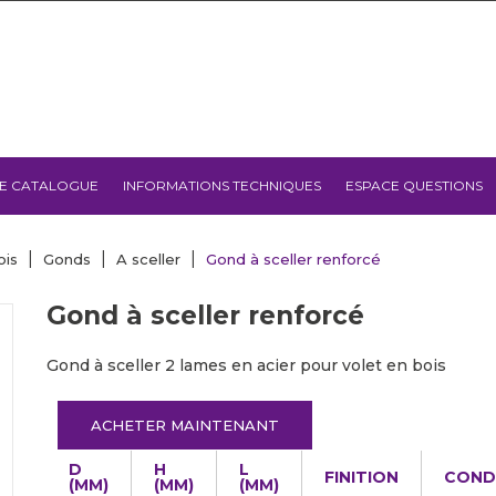
E CATALOGUE
INFORMATIONS TECHNIQUES
ESPACE QUESTIONS
ois
Gonds
A sceller
Gond à sceller renforcé
Gond à sceller renforcé
Gond à sceller 2 lames en acier pour volet en bois
ACHETER MAINTENANT
D
H
L
FINITION
COND
(MM)
(MM)
(MM)