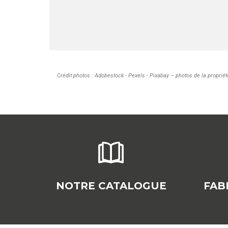
Crédit photos : Adobestock - Pexels - Pixabay – photos de la propriét
NOTRE CATALOGUE
FAB