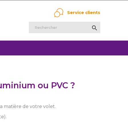
Service clients

aluminium ou PVC ?
la matière de votre volet.
e).