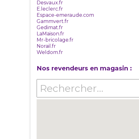
Desvaux.fr
E.leclerc.fr
Espace-emeraude.com
Gammvert.fr
Gedimat.fr
LaMaison.fr
Mr-bricolage.fr
Norail.fr
Weldom.fr
Nos revendeurs en magasin :