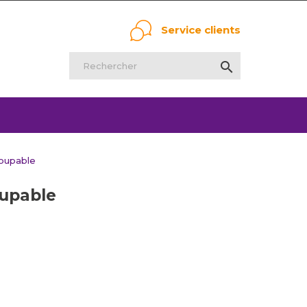
Service clients

coupable
oupable