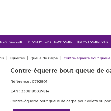
E CATALOGUE
INFORMATIONS TECHNIQUES
ESPACE QUESTIONS
ois
Equerres
Queue de Carpe
Contre-équerre bout queue
Contre-équerre bout queue de c
Référence : 0792801
EAN : 3308180037814
Contre-équerre bout queue de carpe pour volets ou port