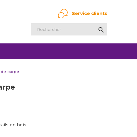
Service clients

 de carpe
arpe
ails en bois