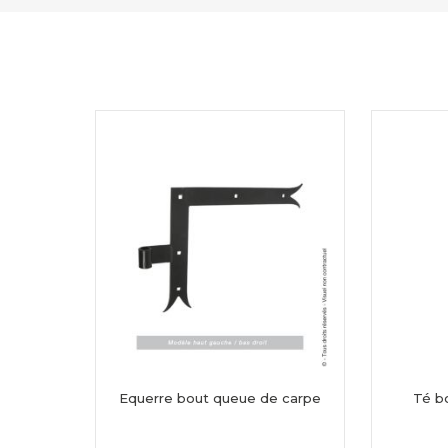
Equerre bout queue de carpe
Té b