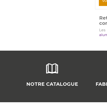
VO
Ret
co
Les
alu
NOTRE CATALOGUE
FAB