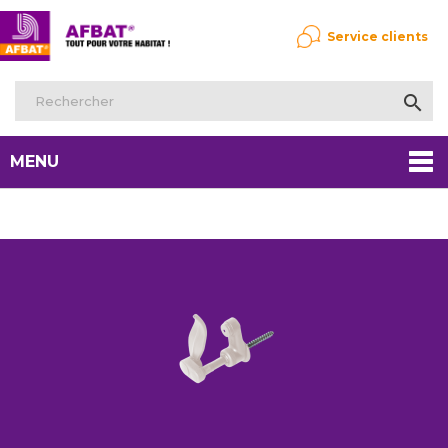
Service clients

MENU