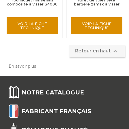
Tourniquet marseillais
Arrêt de volet tête
composite à visser S4000
bergère zamak à visser
VOIR LA FICHE
VOIR LA FICHE
TECHNIQUE
TECHNIQUE

Retour en haut
En savoir plus
NOTRE CATALOGUE
FABRICANT FRANÇAIS