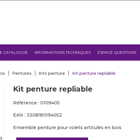
E CATALOGUE
INFORMATIONS TECHNIQUES
ESPACE QUESTIONS
ois
Pentures
Kits penture
Kit penture repliable
Kit penture repliable
Référence : 0109405
EAN : 3308181094052
Ensemble penture pour volets articulés en bois