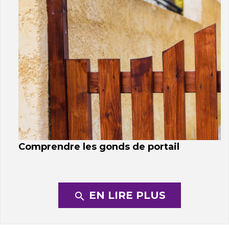
Comprendre les gonds de portail
EN LIRE PLUS
search