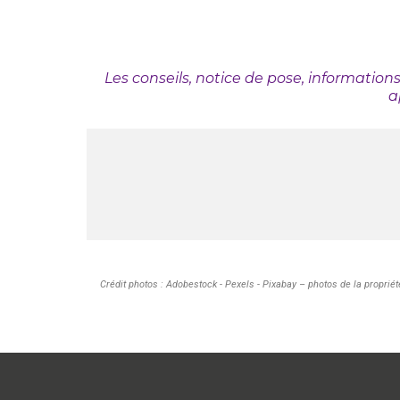
Les conseils, notice de pose, information
a
Crédit photos : Adobestock - Pexels - Pixabay – photos de la propriét