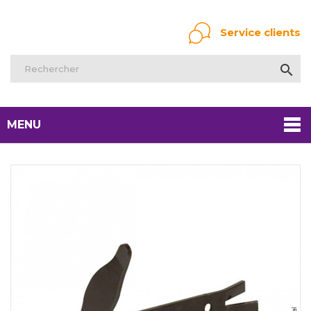
Service clients

MENU