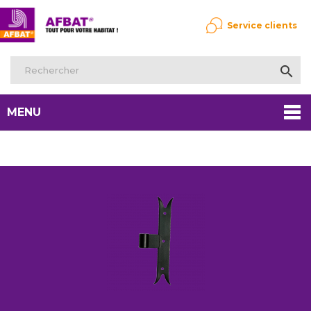
Service clients

MENU