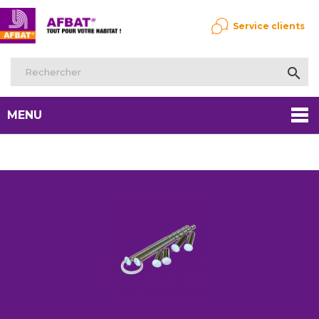
Service clients

MENU