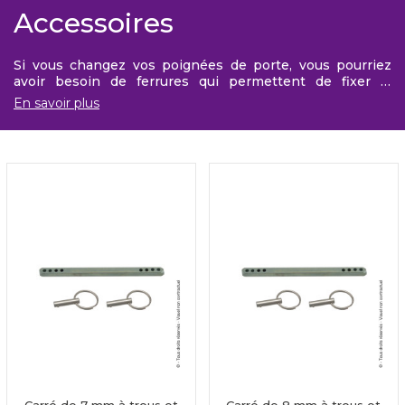
Accessoires
Si vous changez vos poignées de porte, vous pourriez
avoir besoin de ferrures qui permettent de fixer la
poignée. Afbat offre une gamme d'accessoires
En savoir plus
spécialisée dans la poignée de porte.