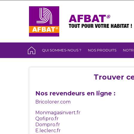
QUI SOMMES-NOUS ?
NOS PRODUITS
NOTR
Trouver ce
Nos revendeurs en ligne :
Bricolorer.com
Monmagasinvert.fr
Qofipro.fr
Dompro.fr
E.leclerc.fr