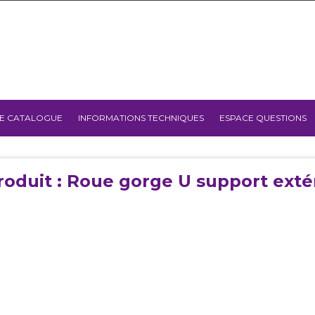
E CATALOGUE
INFORMATIONS TECHNIQUES
ESPACE QUESTIONS
roduit : Roue gorge U support ext