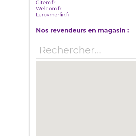
Gitem.fr
Weldom.fr
Leroymerlin.fr
Nos revendeurs en magasin :