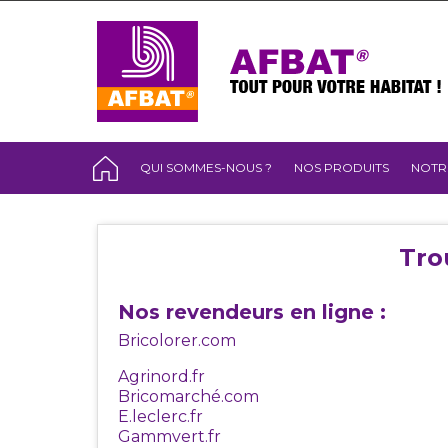
QUI SOMMES-NOUS ?
NOS PRODUITS
NOTR
Tro
Nos revendeurs en ligne :
Bricolorer.com
Agrinord.fr
Bricomarché.com
E.leclerc.fr
Gammvert.fr