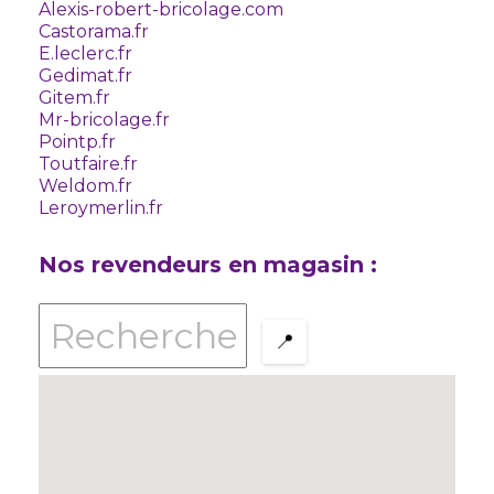
Alexis-robert-bricolage.com
Castorama.fr
E.leclerc.fr
Gedimat.fr
Gitem.fr
Mr-bricolage.fr
Pointp.fr
Toutfaire.fr
Weldom.fr
Leroymerlin.fr
Nos revendeurs en magasin :
📍