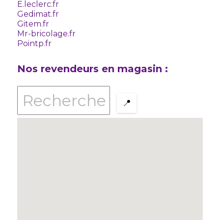
E.leclerc.fr
Gedimat.fr
Gitem.fr
Mr-bricolage.fr
Pointp.fr
Nos revendeurs en magasin :
📍