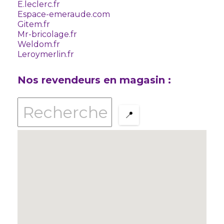
E.leclerc.fr
Espace-emeraude.com
Gitem.fr
Mr-bricolage.fr
Weldom.fr
Leroymerlin.fr
Nos revendeurs en magasin :
📍