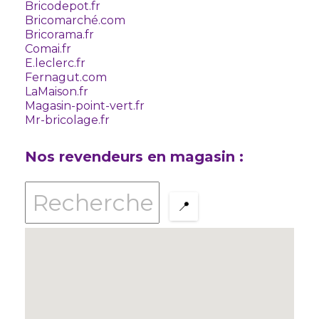
Bricodepot.fr
Bricomarché.com
Bricorama.fr
Comai.fr
E.leclerc.fr
Fernagut.com
LaMaison.fr
Magasin-point-vert.fr
Mr-bricolage.fr
Nos revendeurs en magasin :
📍