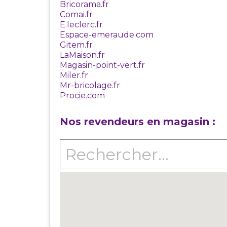
Bricorama.fr
Comai.fr
E.leclerc.fr
Espace-emeraude.com
Gitem.fr
LaMaison.fr
Magasin-point-vert.fr
Miler.fr
Mr-bricolage.fr
Procie.com
Nos revendeurs en magasin :