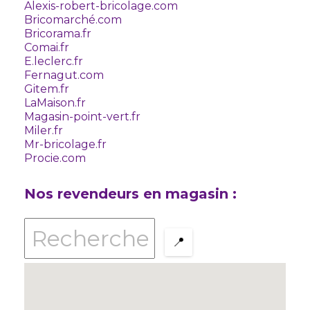
Alexis-robert-bricolage.com
Bricomarché.com
Bricorama.fr
Comai.fr
E.leclerc.fr
Fernagut.com
Gitem.fr
LaMaison.fr
Magasin-point-vert.fr
Miler.fr
Mr-bricolage.fr
Procie.com
Nos revendeurs en magasin :
📍