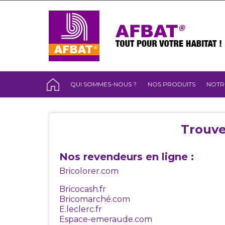
QUI SOMMES-NOUS ?
NOS PRODUITS
NOTR
Trouve
Nos revendeurs en ligne :
Bricolorer.com
Bricocash.fr
Bricomarché.com
E.leclerc.fr
Espace-emeraude.com