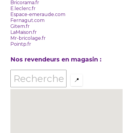
Bricorama.fr
E.leclerc.fr
Espace-emeraude.com
Fernagut.com
Gitem.fr
LaMaison.fr
Mr-bricolage.fr
Pointp.fr
Nos revendeurs en magasin :
📍